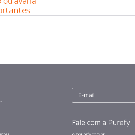
 ou avaria
ortantes
E-
.
mail
Fale com a Purefy
entes
oi@purefy.com.br